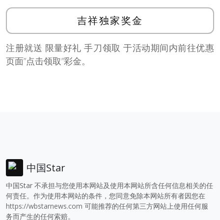
吉祥独家奖金
注册就送 限量好礼 手刀领取 于活动期间内前往优惠
页面”点击领取”彩金。
中国Star
中国Star 不承担与您使用本网站及使用本网站所含任何信息相关的任
何责任。作为使用本网站的条件，您同意免除本网站所有者因您在
https://wbstarnews.com
可能推荐的任何第三方网站上使用任何服
务而产生的任何索赔。