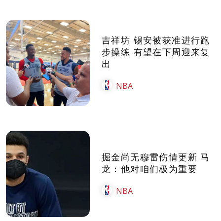
吉祥坊 锡安被获准进行跑
步操练 有望在下周迎来复
出
NBA
掘金尚无穆雷伤情更新 马
龙：他对咱们极为重要
NBA