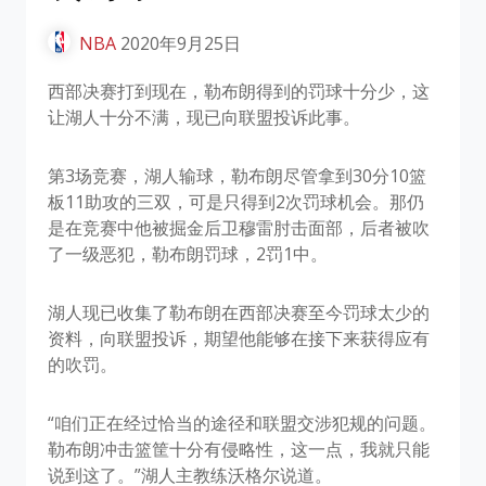
NBA
2020年9月25日
西部决赛打到现在，勒布朗得到的罚球十分少，这
让湖人十分不满，现已向联盟投诉此事。
第3场竞赛，湖人输球，勒布朗尽管拿到30分10篮
板11助攻的三双，可是只得到2次罚球机会。那仍
是在竞赛中他被掘金后卫穆雷肘击面部，后者被吹
了一级恶犯，勒布朗罚球，2罚1中。
湖人现已收集了勒布朗在西部决赛至今罚球太少的
资料，向联盟投诉，期望他能够在接下来获得应有
的吹罚。
“咱们正在经过恰当的途径和联盟交涉犯规的问题。
勒布朗冲击篮筐十分有侵略性，这一点，我就只能
说到这了。”湖人主教练沃格尔说道。