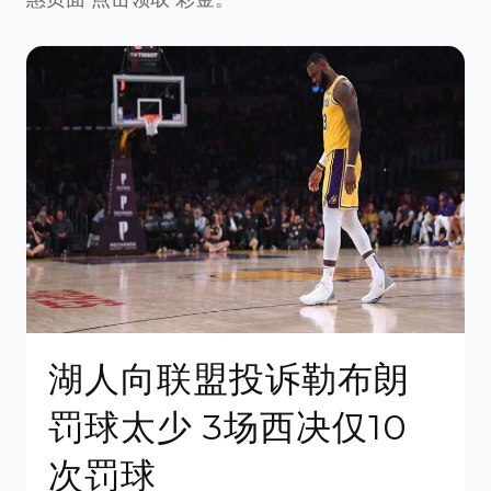
湖人向联盟投诉勒布朗
罚球太少 3场西决仅10
次罚球