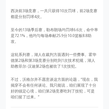
西决前3场竞赛，一共只获得10次罚球，前2场竞赛
都是分别罚球4次。
至今的13场季后赛，勒布朗场均罚球6.6次，命中率
是72.1%，他均匀每场奉献25.9分10.0篮板8.8助
攻。
这轮系列赛，湖人在裁判方面遇到一些费事。霍华
德第2场和第3场竞赛分别吃到1次技术犯规，湖人
助教菲尔-汉迪第2场也被吹了1次技犯。
不过，沃格尔并不愿意谈这方面的论题，“现在，我
揭穿不会有任何谈论。我只能说，咱们展现了十分
好的镇定心境，咱们第2场竞赛吃到了技犯，可是
咱们挺了过来。”