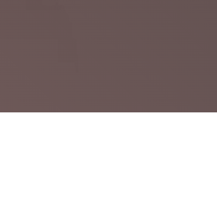
关于WELLBET