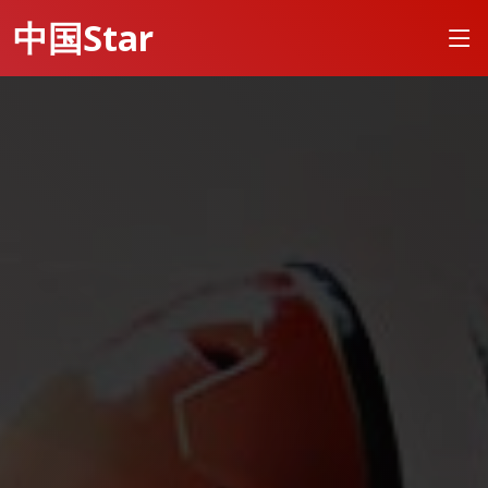
中国Star