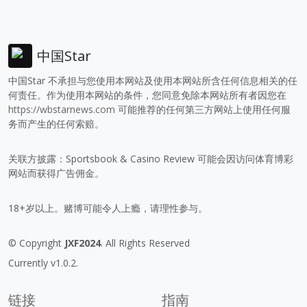
中国Star
中国Star 不承担与您使用本网站及使用本网站所含任何信息相关的任
何责任。作为使用本网站的条件，您同意免除本网站所有者因您在
https://wbstarnews.com
可能推荐的任何第三方网站上使用任何服
务而产生的任何索赔。
关联方披露：Sportsbook & Casino Review 可能会因访问体育博彩
网站而获得广告佣金。
18+岁以上。赌博可能令人上瘾，请理性参与。
© Copyright
JXF2024
. All Rights Reserved
Currently v1.0.2.
链接
指南