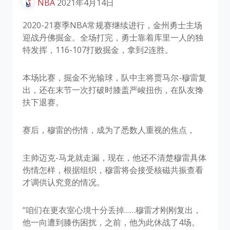
NBA
2021年4月14日
2020-21赛季NBA常规赛继续进行，金州勇士主场
迎战丹佛掘金。全场打完，勇士靠着库里一人的独
特发挥，116-107打败掘金，拿到2连胜。
本场比赛，掘金不光输球，队中主将贾马尔-穆雷复
出，还在末节一次打破时膝盖严峻扭伤，在队友搀
扶下退赛。
赛后，穆雷的伤情，成为了悉数人重视的焦点，
主帅迈克-马龙就走漏，现在，他还不清楚穆雷具体
伤情怎样，根据组织，穆雷将会接受核磁共振查看
才调供认究竟的情况。
“咱们在更衣室心境十分丢掉……穆雷才刚刚复出，
他一向遭到膝伤困扰，之前，他为此休战了4场。