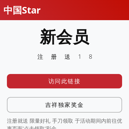
中国Star
新会员
注册送18
访问此链接
吉祥独家奖金
注册就送 限量好礼 手刀领取 于活动期间内前往优
惠页面”点击领取”彩金。