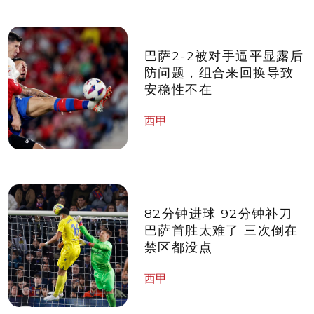
巴萨2-2被对手逼平显露后
防问题，组合来回换导致
安稳性不在
西甲
82分钟进球 92分钟补刀
巴萨首胜太难了 三次倒在
禁区都没点
西甲