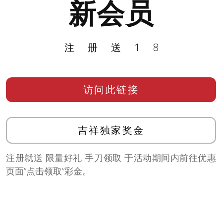
新会员
注册送18
访问此链接
吉祥独家奖金
注册就送 限量好礼 手刀领取 于活动期间内前往优惠
页面”点击领取”彩金。