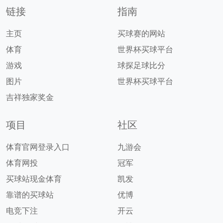
链接
指南
主页
买球赛的网站
体育
世界杯买球平台
游戏
球探足球比分
图片
世界杯买球平台
吉祥独家奖金
项目
社区
体育官网登录入口
九游会
体育网投
冠军
买球站现金体育
凯发
靠谱的买球站
优博
电竞下注
开云