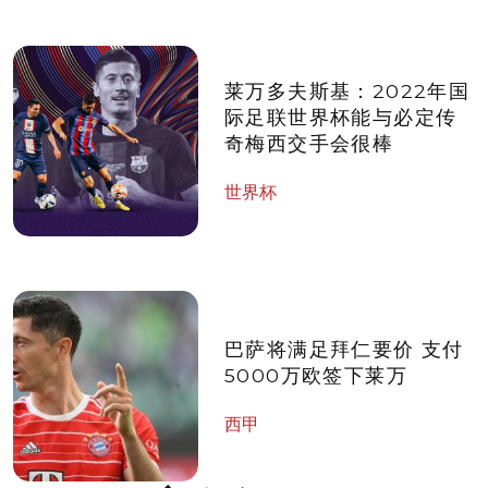
莱万多夫斯基：2022年国
际足联世界杯能与必定传
奇梅西交手会很棒
世界杯
巴萨将满足拜仁要价 支付
5000万欧签下莱万
西甲