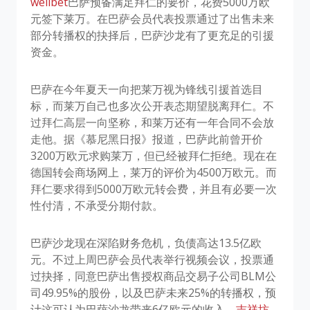
wellbet
​巴萨预备满足拜仁的要价，花费5000万欧
元签下莱万。在巴萨会员代表投票通过了出售未来
部分转播权的抉择后，巴萨沙龙有了更充足的引援
资金。
巴萨在今年夏天一向把莱万视为锋线引援首选目
标，而莱万自己也多次公开表态期望脱离拜仁。不
过拜仁高层一向坚称，和莱万还有一年合同不会放
走他。据《慕尼黑日报》报道，巴萨此前曾开价
3200万欧元求购莱万，但已经被拜仁拒绝。现在在
德国转会商场网上，莱万的评价为4500万欧元。而
拜仁要求得到5000万欧元转会费，并且有必要一次
性付清，不承受分期付款。
巴萨沙龙现在深陷财务危机，负债高达13.5亿欧
元。不过上周巴萨会员代表举行视频会议，投票通
过抉择，同意巴萨出售授权商品交易子公司BLM公
司49.95%的股份，以及巴萨未来25%的转播权，预
计这可认为巴萨沙龙带来6亿欧元的收入。
吉祥坊