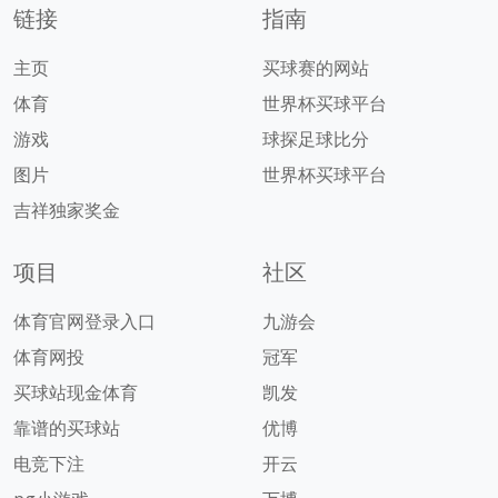
链接
指南
主页
买球赛的网站
体育
世界杯买球平台
游戏
球探足球比分
图片
世界杯买球平台
吉祥独家奖金
项目
社区
体育官网登录入口
九游会
体育网投
冠军
买球站现金体育
凯发
靠谱的买球站
优博
电竞下注
开云