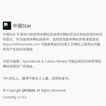
中国Star
中国Star 不承担与您使用本网站及使用本网站所含任何信息相关的任
何责任。作为使用本网站的条件，您同意免除本网站所有者因您在
https://wbstarnews.com
可能推荐的任何第三方网站上使用任何服
务而产生的任何索赔。
关联方披露：Sportsbook & Casino Review 可能会因访问体育博彩
网站而获得广告佣金。
18+岁以上。赌博可能令人上瘾，请理性参与。
© Copyright
JXF2024
. All Rights Reserved
Currently v1.0.2.