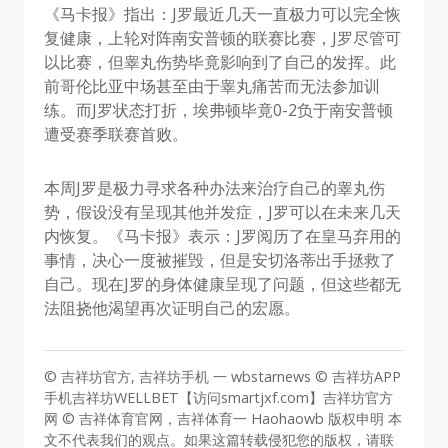
《马卡报》指出：J罗最近几天一直极力可以完全恢
复健康，上轮对阵南安普顿的联赛比赛，J罗尽管可
以比赛，但睾丸伤势毕竟影响到了自己的发挥。此
前哥伦比亚中场甚至由于睾丸痛苦而无法参加训
练。而J罗状态打折，埃弗顿毕竟0-2负于南安普顿
遭受赛季联赛首败。
本周J罗是极力寻求各种办法来治疗自己的睾丸伤
势，假设没有呈现其他并发症，J罗可以在未来几天
内恢复。《马卡报》表示：J罗阅历了在皇马弃用的
事情，决心一度被摧毁，但是安切洛蒂出手拯救了
自己。现在J罗的身体健康呈现了问题，但这些都无
法阻挠他渴望再次证明自己的宏愿。
© 吉祥坊官方, 吉祥坊手机 一 wbstarnews © 吉祥坊APP
手机吉祥坊WELLBET【访问smartjxf.com】吉祥坊官方
网 © 吉祥体育官网，吉祥体育一 Haohaowb 版权申明 本
文不代表我们的观点。如果这篇转载侵犯您的版权，请联