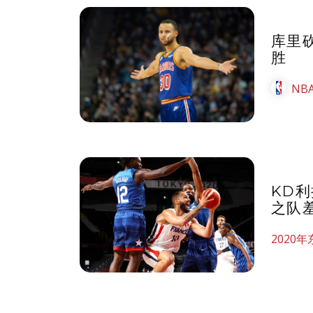
库里砍
胜
NB
KD
之队
2020