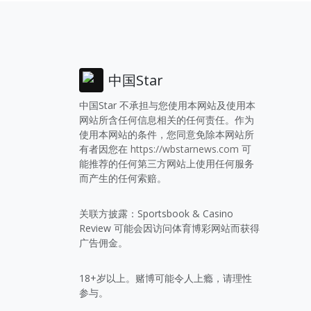
中国Star
中国Star 不承担与您使用本网站及使用本
网站所含任何信息相关的任何责任。作为
使用本网站的条件，您同意免除本网站所
有者因您在
https://wbstarnews.com
可
能推荐的任何第三方网站上使用任何服务
而产生的任何索赔。
关联方披露：Sportsbook & Casino
Review 可能会因访问体育博彩网站而获得
广告佣金。
18+岁以上。赌博可能令人上瘾，请理性
参与。