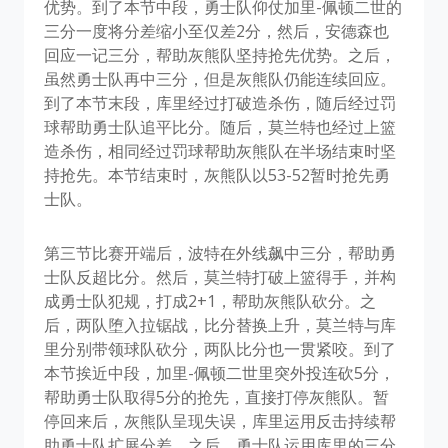
优势。到了本节中段，勇士队仰仗加里-佩顿二世的
三分一度将分差缩小至仅差2分，然后，安德森也
回应一记三分，帮助灰熊队坚持抢先优势。之后，
虽然勇士队再中三分，但是灰熊队仍能连续回应。
到了本节末段，库里经过打破造杀伤，随后经过罚
球帮助勇士队追平比分。随后，莫兰特也经过上篮
造杀伤，相同经过罚球帮助灰熊队在半场结束时坚
持抢先。本节结束时，灰熊队以53-52暂时抢先勇
士队。
第三节比赛开端后，波特在外线飙中三分，帮助勇
士队反超比分。然后，莫兰特打破上篮得手，并构
成勇士队犯规，打成2+1，帮助灰熊队砍分。之
后，两队堕入拉锯战，比分替换上升，莫兰特与库
里分别带领球队砍分，两队比分也一贯紧咬。到了
本节挨近中段，加里-佩顿二世里突外投连砍5分，
帮助勇士队取得5分的抢先，直接打停灰熊队。暂
停回来后，灰熊队呈现失误，库里运用反击持续帮
助勇士队扩展分差。之后，勇士队运用库里的三分