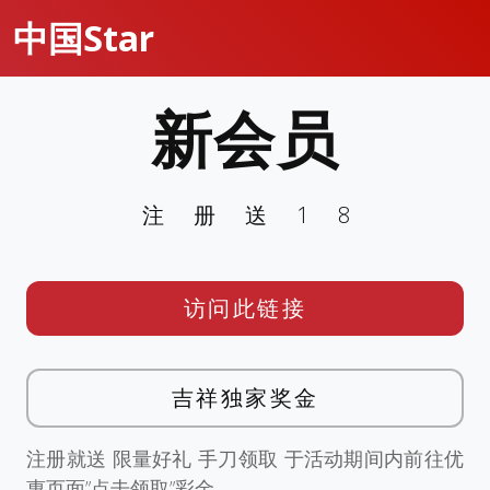
中国Star
新会员
注册送18
访问此链接
吉祥独家奖金
注册就送 限量好礼 手刀领取 于活动期间内前往优
惠页面”点击领取”彩金。