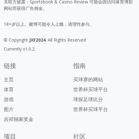
关联方披露：Sportsbook & Casino Review 可能会因访问体育博彩
网站而获得广告佣金。
18+岁以上。赌博可能令人上瘾，请理性参与。
© Copyright
JXF2024
. All Rights Reserved
Currently v1.0.2.
链接
指南
主页
买球赛的网站
体育
世界杯买球平台
游戏
球探足球比分
图片
世界杯买球平台
吉祥独家奖金
项目
社区