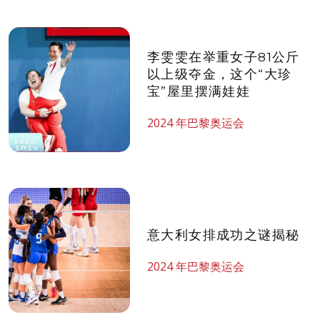
李雯雯在举重女子81公斤
以上级夺金，这个“大珍
宝”屋里摆满娃娃
2024 年巴黎奥运会
意大利女排成功之谜揭秘
2024 年巴黎奥运会