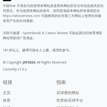
中国Star 不承担与您使用本网站及使用本网站所含任何信息相关的任
何责任。作为使用本网站的条件，您同意免除本网站所有者因您在
https://wbstarnews.com
可能推荐的任何第三方网站上使用任何服
务而产生的任何索赔。
关联方披露：Sportsbook & Casino Review 可能会因访问体育博彩
网站而获得广告佣金。
18+岁以上。赌博可能令人上瘾，请理性参与。
© Copyright
JXF2024
. All Rights Reserved
Currently v1.0.2.
链接
指南
主页
买球赛的网站
体育
世界杯买球平台