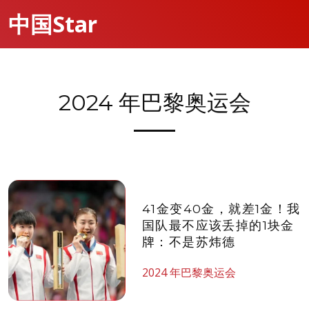
中国Star
2024 年巴黎奥运会
41金变40金，就差1金！我
国队最不应该丢掉的1块金
牌：不是苏炜德
2024 年巴黎奥运会