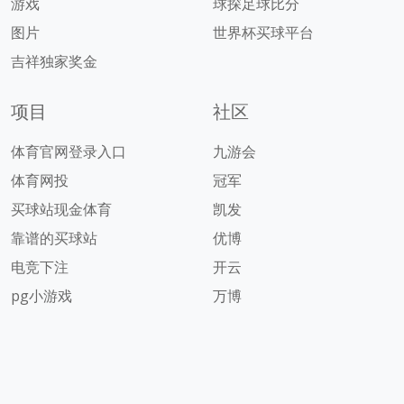
游戏
球探足球比分
图片
世界杯买球平台
吉祥独家奖金
项目
社区
体育官网登录入口
九游会
体育网投
冠军
买球站现金体育
凯发
靠谱的买球站
优博
电竞下注
开云
pg小游戏
万博