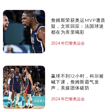
詹姆斯荣获奥运MVP遭质
疑，文班回应：法国球迷
都在为库里喝彩
2024 年巴黎奥运会
赢球不到12小时，科尔被
喊下课，詹姆斯霸气发
声，美媒团体破防
2024 年巴黎奥运会