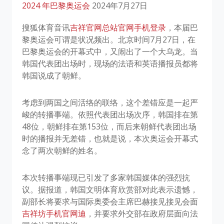
2024 年巴黎奥运会
2024年7月27日
搜狐体育音讯
吉祥官网总站官网手机登录
，本届巴
黎奥运会可谓是状况频出。北京时间7月27日，在
巴黎奥运会的开幕式中，又闹出了一个大乌龙。当
韩国代表团出场时，现场的法语和英语播报员都将
韩国说成了朝鲜。
考虑到两国之间活络的联络，这个差错应是一起严
峻的转播事端。依照代表团出场次序，韩国排在第
48位，朝鲜排在第153位，而后来朝鲜代表团出场
时的播报并无差错，也就是说，本次奥运会开幕式
念了两次朝鲜的姓名。
本次转播事端现已引发了多家韩国媒体的强烈抗
议。据报道，韩国文明体育欣赏部对此表示遗憾，
副部长将要求与国际奥委会主席巴赫接见接见会面
吉祥坊手机官网迪
，并要求外交部在政府层面向法