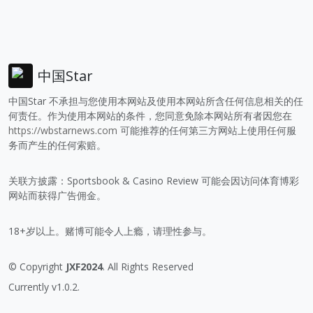
中国Star
中国Star 不承担与您使用本网站及使用本网站所含任何信息相关的任
何责任。作为使用本网站的条件，您同意免除本网站所有者因您在
https://wbstarnews.com
可能推荐的任何第三方网站上使用任何服
务而产生的任何索赔。
关联方披露：Sportsbook & Casino Review 可能会因访问体育博彩
网站而获得广告佣金。
18+岁以上。赌博可能令人上瘾，请理性参与。
© Copyright
JXF2024
. All Rights Reserved
Currently v1.0.2.