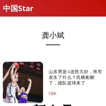
中国Star
龚小斌
山东男篮4连胜欠好，终究
发生了什么？巩晓彬醒
了，团队篮球来了
CBA