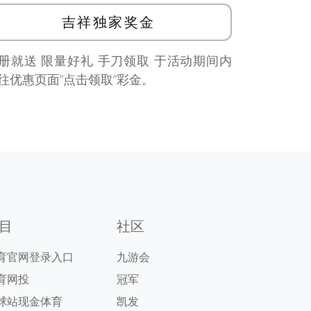
吉祥独家奖金
册就送 限量好礼 手刀领取 于活动期间内
往优惠页面”点击领取”彩金。
目
社区
育官网登录入口
九游会
育网投
冠军
球站现金体育
凯发