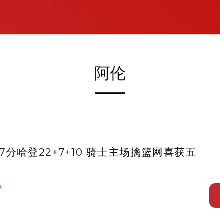
阿伦
7分哈登22+7+10 骑士主场擒篮网喜获五
A