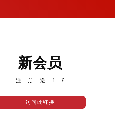
新会员
注册送18
访问此链接