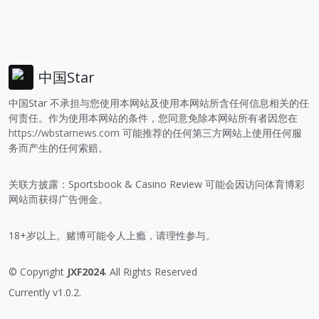
中国Star
中国Star 不承担与您使用本网站及使用本网站所含任何信息相关的任
何责任。作为使用本网站的条件，您同意免除本网站所有者因您在
https://wbstarnews.com
可能推荐的任何第三方网站上使用任何服
务而产生的任何索赔。
关联方披露：Sportsbook & Casino Review 可能会因访问体育博彩
网站而获得广告佣金。
18+岁以上。赌博可能令人上瘾，请理性参与。
© Copyright
JXF2024
. All Rights Reserved
Currently v1.0.2.