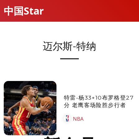
中国Star
迈尔斯-特纳
特雷-杨33+10布罗格登27
分 老鹰客场险胜步行者
NBA