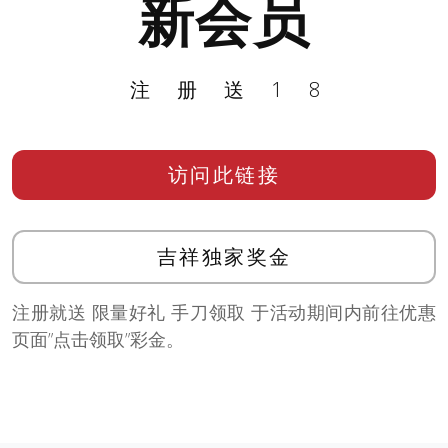
新会员
注册送18
访问此链接
吉祥独家奖金
注册就送 限量好礼 手刀领取 于活动期间内前往优惠
页面”点击领取”彩金。