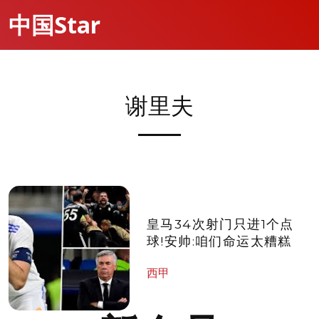
中国Star
谢里夫
皇马34次射门只进1个点
球!安帅:咱们命运太糟糕
西甲