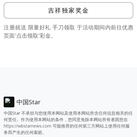
吉祥独家奖金
注册就送 限量好礼 手刀领取 于活动期间内前往优惠
页面”点击领取”彩金。
中国Star
中国Star 不承担与您使用本网站及使用本网站所含任何信息相关的任
何责任。作为使用本网站的条件，您同意免除本网站所有者因您在
https://wbstarnews.com
可能推荐的任何第三方网站上使用任何服
务而产生的任何索赔。