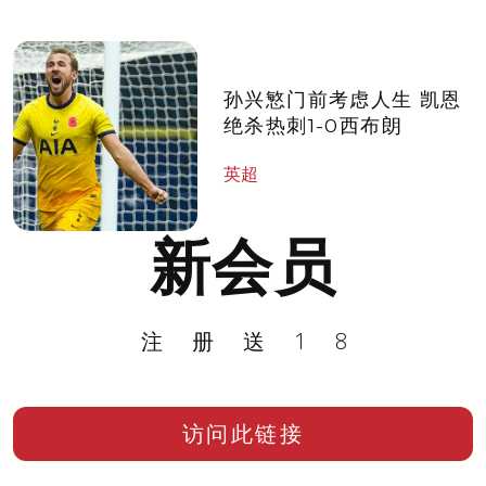
孙兴慜门前考虑人生 凯恩
绝杀热刺1-0西布朗
英超
新会员
注册送18
访问此链接