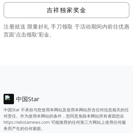
吉祥独家奖金
注册就送 限量好礼 手刀领取 于活动期间内前往优惠
页面”点击领取”彩金。
中国Star
中国Star 不承担与您使用本网站及使用本网站所含任何信息相关的任
何责任。作为使用本网站的条件，您同意免除本网站所有者因您在
https://wbstarnews.com
可能推荐的任何第三方网站上使用任何服
务而产生的任何索赔。