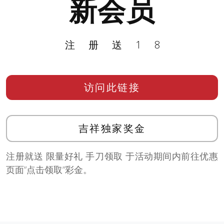
新会员
注册送18
访问此链接
吉祥独家奖金
注册就送 限量好礼 手刀领取 于活动期间内前往优惠
页面”点击领取”彩金。