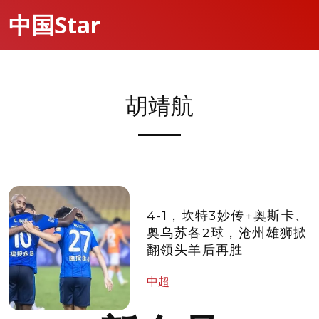
中国Star
胡靖航
4-1，坎特3妙传+奥斯卡、
奥乌苏各2球，沧州雄狮掀
翻领头羊后再胜
中超