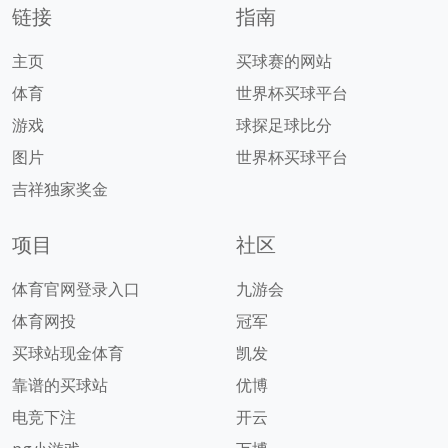
链接
指南
主页
买球赛的网站
体育
世界杯买球平台
游戏
球探足球比分
图片
世界杯买球平台
吉祥独家奖金
项目
社区
体育官网登录入口
九游会
体育网投
冠军
买球站现金体育
凯发
靠谱的买球站
优博
电竞下注
开云