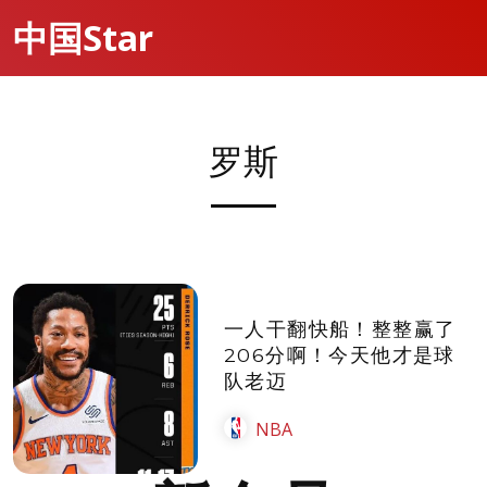
中国Star
罗斯
一人干翻快船！整整赢了
206分啊！今天他才是球
队老迈
NBA