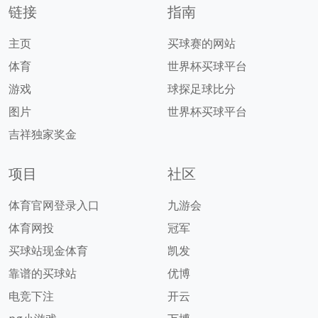
链接
指南
主页
买球赛的网站
体育
世界杯买球平台
游戏
球探足球比分
图片
世界杯买球平台
吉祥独家奖金
项目
社区
体育官网登录入口
九游会
体育网投
冠军
买球站现金体育
凯发
靠谱的买球站
优博
电竞下注
开云