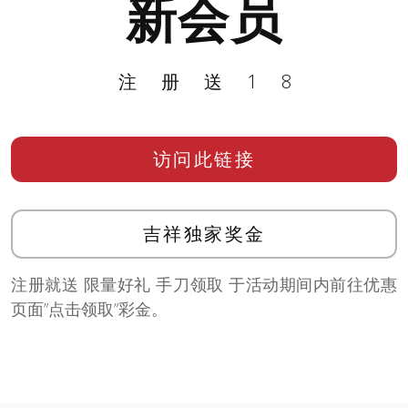
新会员
注册送18
访问此链接
吉祥独家奖金
注册就送 限量好礼 手刀领取 于活动期间内前往优惠
页面”点击领取”彩金。