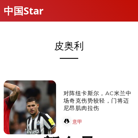
中国Star
皮奥利
对阵纽卡斯尔，AC米兰中
场奇克伤势较轻，门将迈
尼昂肌肉拉伤
意甲