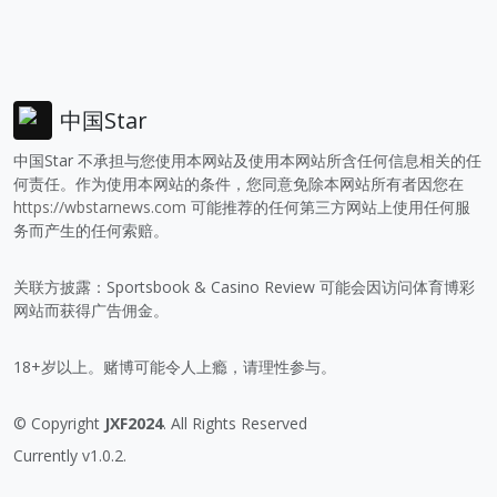
中国Star
中国Star 不承担与您使用本网站及使用本网站所含任何信息相关的任
何责任。作为使用本网站的条件，您同意免除本网站所有者因您在
https://wbstarnews.com
可能推荐的任何第三方网站上使用任何服
务而产生的任何索赔。
关联方披露：Sportsbook & Casino Review 可能会因访问体育博彩
网站而获得广告佣金。
18+岁以上。赌博可能令人上瘾，请理性参与。
© Copyright
JXF2024
. All Rights Reserved
Currently v1.0.2.