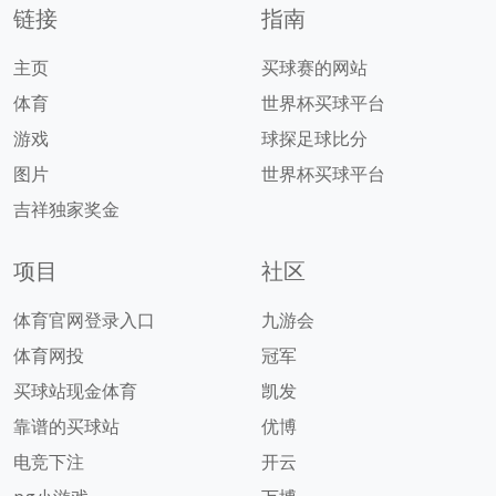
链接
指南
主页
买球赛的网站
体育
世界杯买球平台
游戏
球探足球比分
图片
世界杯买球平台
吉祥独家奖金
项目
社区
体育官网登录入口
九游会
体育网投
冠军
买球站现金体育
凯发
靠谱的买球站
优博
电竞下注
开云