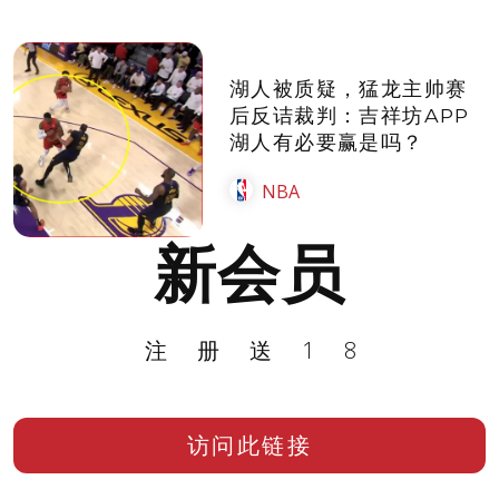
湖人被质疑，猛龙主帅赛
后反诘裁判：吉祥坊APP
湖人有必要赢是吗？
NBA
新会员
注册送18
访问此链接