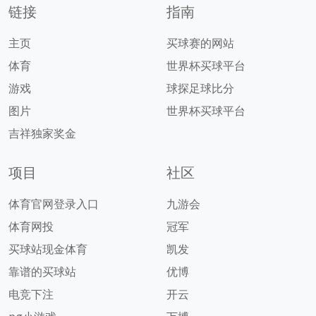
链接
指南
主页
买球赛的网站
体育
世界杯买球平台
游戏
球探足球比分
图片
世界杯买球平台
吉祥独家奖金
项目
社区
体育官网登录入口
九游会
体育网投
冠军
买球站现金体育
凯发
靠谱的买球站
优博
电竞下注
开云