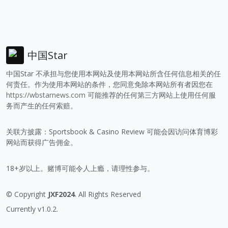
中国Star
中国Star 不承担与您使用本网站及使用本网站所含任何信息相关的任
何责任。作为使用本网站的条件，您同意免除本网站所有者因您在
https://wbstarnews.com
可能推荐的任何第三方网站上使用任何服
务而产生的任何索赔。
关联方披露：Sportsbook & Casino Review 可能会因访问体育博彩
网站而获得广告佣金。
18+岁以上。赌博可能令人上瘾，请理性参与。
© Copyright
JXF2024
. All Rights Reserved
Currently v1.0.2.