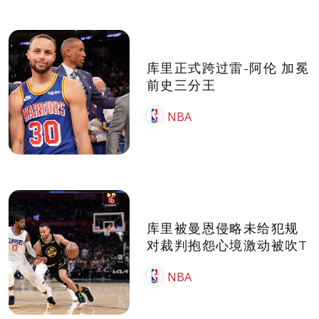
库里正式跨过雷-阿伦 加冕
前史三分王
NBA
库里被曼恩侵略未给犯规
对裁判抱怨心境激动被吹T
NBA