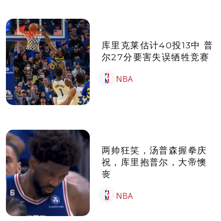
库里克莱估计40投13中 普
尔27分要害失误牺牲竞赛
NBA
两帅狂笑，汤普森握拳庆
祝，库里抱普尔，大帝懊
丧
NBA