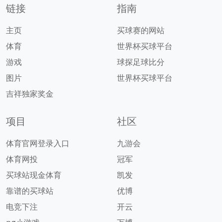
链接
指南
主页
买球赛的网站
体育
世界杯买球平台
游戏
球探足球比分
图片
世界杯买球平台
吉祥独家奖金
项目
社区
体育官网登录入口
九游会
体育网投
冠军
买球站现金体育
凯发
靠谱的买球站
优博
电竞下注
开云