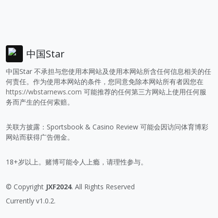
中国Star
中国Star 不承担与您使用本网站及使用本网站所含任何信息相关的任
何责任。作为使用本网站的条件，您同意免除本网站所有者因您在
https://wbstarnews.com
可能推荐的任何第三方网站上使用任何服
务而产生的任何索赔。
关联方披露：Sportsbook & Casino Review 可能会因访问体育博彩
网站而获得广告佣金。
18+岁以上。赌博可能令人上瘾，请理性参与。
© Copyright
JXF2024
. All Rights Reserved
Currently v1.0.2.