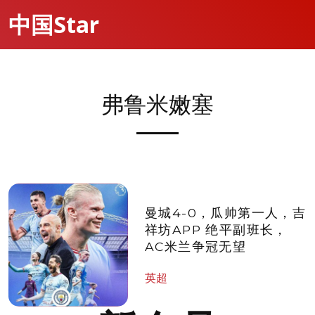
中国Star
弗鲁米嫩塞
曼城4-0，瓜帅第一人，吉
祥坊APP 绝平副班长，
AC米兰争冠无望
英超