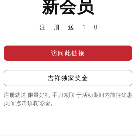
新会员
注册送18
访问此链接
吉祥独家奖金
注册就送 限量好礼 手刀领取 于活动期间内前往优惠
页面”点击领取”彩金。