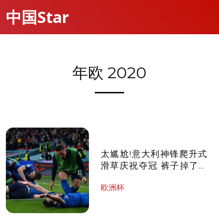
中国Star
年欧 2020
太尴尬!意大利神锋爬升式
滑草庆祝夺冠 裤子掉了…
欧洲杯