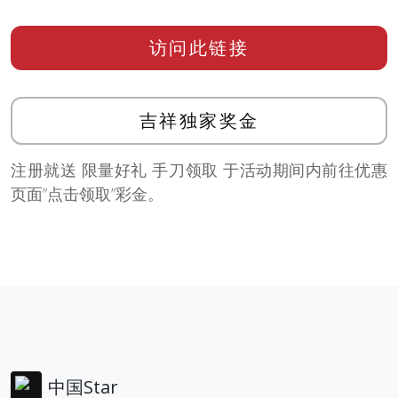
访问此链接
吉祥独家奖金
注册就送 限量好礼 手刀领取 于活动期间内前往优惠
页面”点击领取”彩金。
中国Star