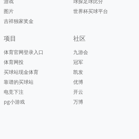
游戏
球探足球比分
图片
世界杯买球平台
吉祥独家奖金
项目
社区
体育官网登录入口
九游会
体育网投
冠军
买球站现金体育
凯发
靠谱的买球站
优博
电竞下注
开云
pg小游戏
万博