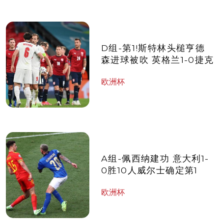
D组-第1!斯特林头槌亨德
森进球被吹 英格兰1-0捷克
欧洲杯
A组-佩西纳建功 意大利1-
0胜10人威尔士确定第1
欧洲杯