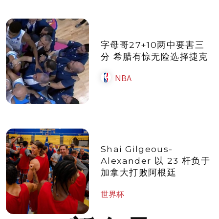
字母哥27+10两中要害三
分 希腊有惊无险选择捷克
NBA
Shai Gilgeous-
Alexander 以 23 杆负于
加拿大打败阿根廷
世界杯