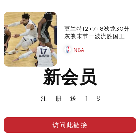
莫兰特12+7+8狄龙30分
灰熊末节一波流胜国王
NBA
新会员
注册送18
访问此链接