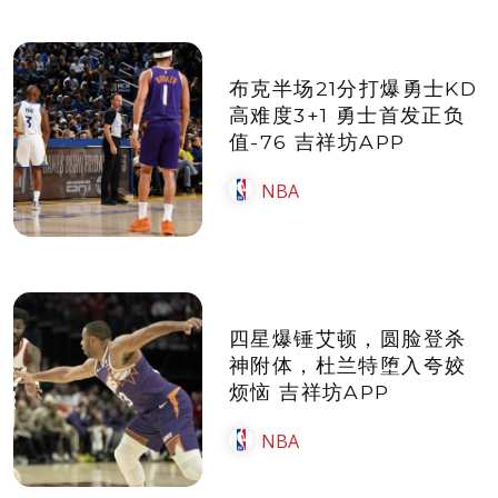
布克半场21分打爆勇士KD
高难度3+1 勇士首发正负
值-76 吉祥坊APP
NBA
四星爆锤艾顿，圆脸登杀
神附体，杜兰特堕入夸姣
烦恼 吉祥坊APP
NBA