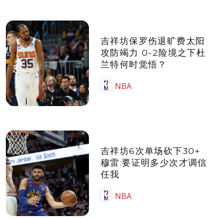
吉祥坊保罗伤退旷费太阳
攻防竭力 0-2险境之下杜
兰特何时觉悟？
NBA
吉祥坊6次单场砍下30+
穆雷:要证明多少次才调信
任我
NBA