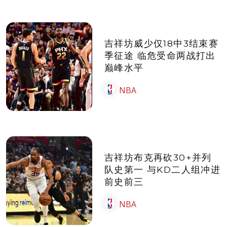
吉祥坊威少仅18中3结束赛
季征途 临危受命两战打出
巅峰水平
NBA
吉祥坊布克再砍30+并列
队史第一 与KD二人组冲进
前史前三
NBA