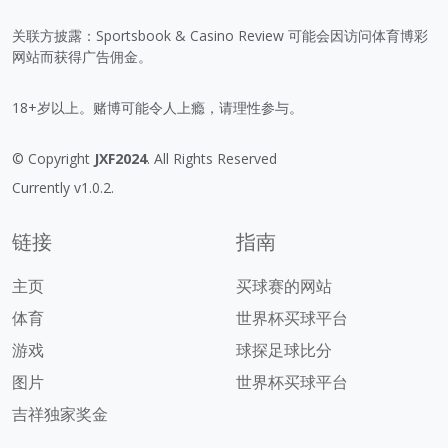
关联方披露：Sportsbook & Casino Review 可能会因访问体育博彩
网站而获得广告佣金。
18+岁以上。赌博可能令人上瘾，请理性参与。
© Copyright
JXF2024
. All Rights Reserved
Currently v1.0.2.
链接
指南
主页
买球赛的网站
体育
世界杯买球平台
游戏
球探足球比分
图片
世界杯买球平台
吉祥独家奖金