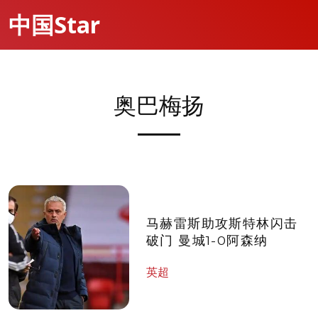
中国Star
奥巴梅扬
马赫雷斯助攻斯特林闪击
破门 曼城1-0阿森纳
英超