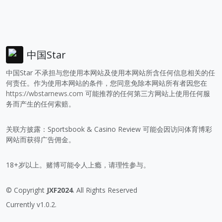
中国Star
中国Star 不承担与您使用本网站及使用本网站所含任何信息相关的任
何责任。作为使用本网站的条件，您同意免除本网站所有者因您在
https://wbstarnews.com
可能推荐的任何第三方网站上使用任何服
务而产生的任何索赔。
关联方披露：Sportsbook & Casino Review 可能会因访问体育博彩
网站而获得广告佣金。
18+岁以上。赌博可能令人上瘾，请理性参与。
© Copyright
JXF2024
. All Rights Reserved
Currently v1.0.2.