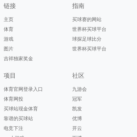
链接
指南
主页
买球赛的网站
体育
世界杯买球平台
游戏
球探足球比分
图片
世界杯买球平台
吉祥独家奖金
项目
社区
体育官网登录入口
九游会
体育网投
冠军
买球站现金体育
凯发
靠谱的买球站
优博
电竞下注
开云