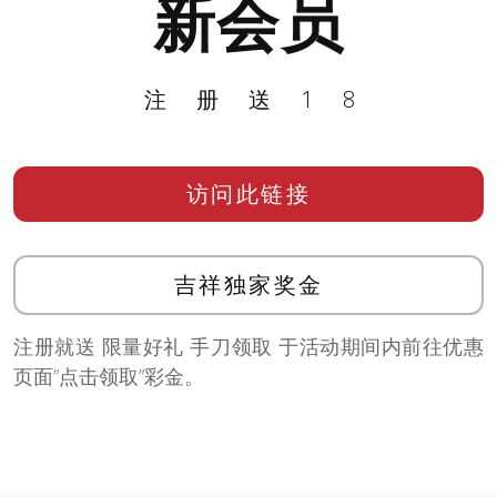
新会员
注册送18
访问此链接
吉祥独家奖金
注册就送 限量好礼 手刀领取 于活动期间内前往优惠
页面”点击领取”彩金。