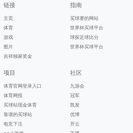
链接
指南
主页
买球赛的网站
体育
世界杯买球平台
游戏
球探足球比分
图片
世界杯买球平台
吉祥独家奖金
项目
社区
体育官网登录入口
九游会
体育网投
冠军
买球站现金体育
凯发
靠谱的买球站
优博
电竞下注
开云