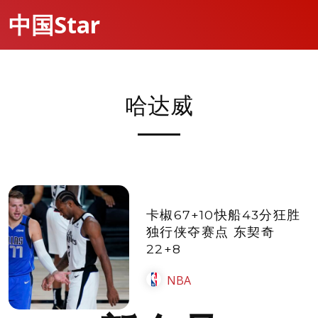
中国Star
哈达威
卡椒67+10快船43分狂胜
独行侠夺赛点 东契奇
22+8
NBA