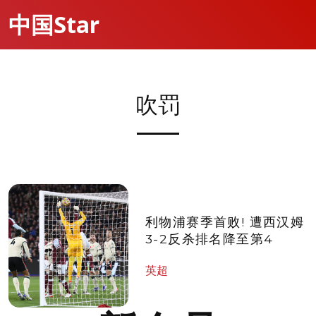
中国Star
吹罚
利物浦赛季首败! 遭西汉姆
3-2反杀排名降至第4
英超