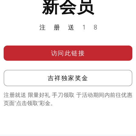
新会员
注册送18
访问此链接
吉祥独家奖金
注册就送 限量好礼 手刀领取 于活动期间内前往优惠
页面”点击领取”彩金。