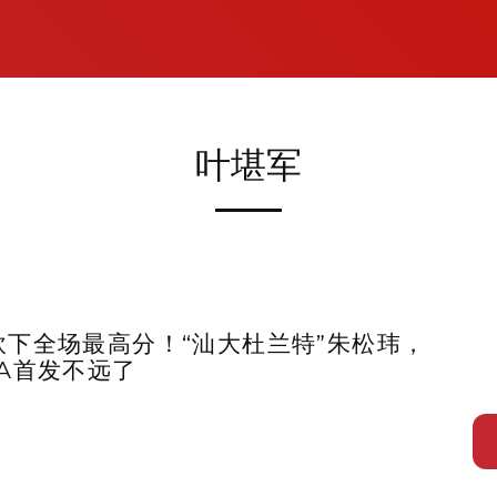
叶堪军
砍下全场最高分！“汕大杜兰特”朱松玮，
BA首发不远了