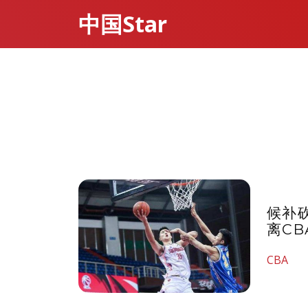
中国Star
候补
离C
CBA