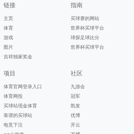
链接
指南
主页
买球赛的网站
体育
世界杯买球平台
游戏
球探足球比分
图片
世界杯买球平台
吉祥独家奖金
项目
社区
体育官网登录入口
九游会
体育网投
冠军
买球站现金体育
凯发
靠谱的买球站
优博
电竞下注
开云