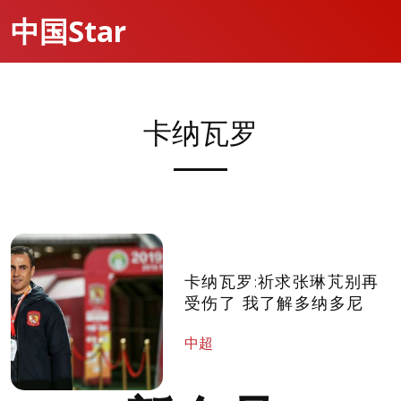
中国Star
卡纳瓦罗
卡纳瓦罗:祈求张琳芃别再
受伤了 我了解多纳多尼
中超