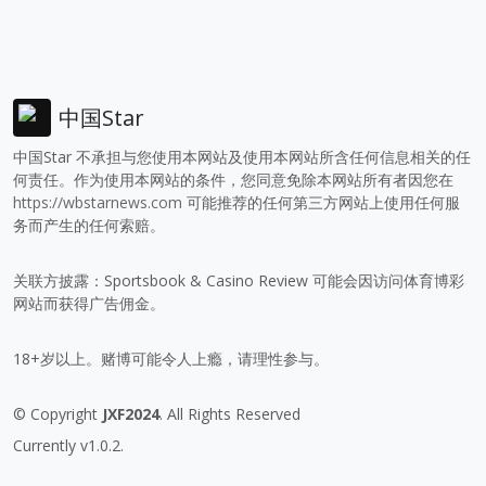
中国Star
中国Star 不承担与您使用本网站及使用本网站所含任何信息相关的任
何责任。作为使用本网站的条件，您同意免除本网站所有者因您在
https://wbstarnews.com
可能推荐的任何第三方网站上使用任何服
务而产生的任何索赔。
关联方披露：Sportsbook & Casino Review 可能会因访问体育博彩
网站而获得广告佣金。
18+岁以上。赌博可能令人上瘾，请理性参与。
© Copyright
JXF2024
. All Rights Reserved
Currently v1.0.2.