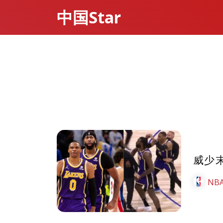
中国Star
威少
NB