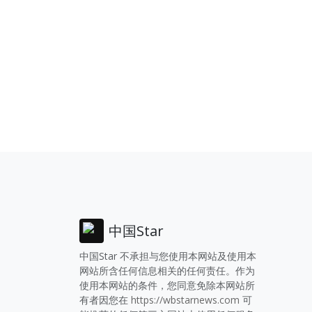
中国Star
中国Star 不承担与您使用本网站及使用本
网站所含任何信息相关的任何责任。作为
使用本网站的条件，您同意免除本网站所
有者因您在
https://wbstarnews.com
可