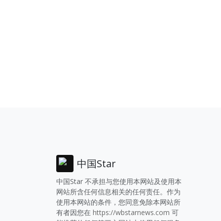
中国Star
中国Star 不承担与您使用本网站及使用本
网站所含任何信息相关的任何责任。作为
使用本网站的条件，您同意免除本网站所
有者因您在
https://wbstarnews.com
可