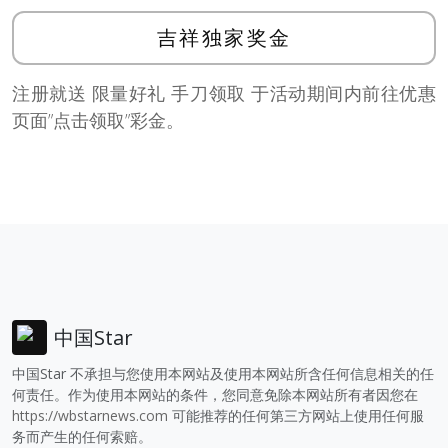
吉祥独家奖金
注册就送 限量好礼 手刀领取 于活动期间内前往优惠
页面”点击领取”彩金。
中国Star
中国Star 不承担与您使用本网站及使用本网站所含任何信息相关的任
何责任。作为使用本网站的条件，您同意免除本网站所有者因您在
https://wbstarnews.com
可能推荐的任何第三方网站上使用任何服
务而产生的任何索赔。