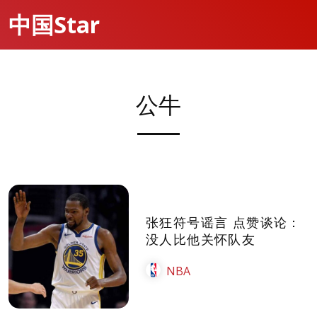
中国Star
公牛
张狂符号谣言 点赞谈论：
没人比他关怀队友
NBA