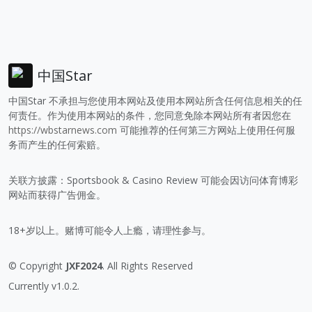
中国Star
中国Star 不承担与您使用本网站及使用本网站所含任何信息相关的任
何责任。作为使用本网站的条件，您同意免除本网站所有者因您在
https://wbstarnews.com
可能推荐的任何第三方网站上使用任何服
务而产生的任何索赔。
关联方披露：Sportsbook & Casino Review 可能会因访问体育博彩
网站而获得广告佣金。
18+岁以上。赌博可能令人上瘾，请理性参与。
© Copyright
JXF2024
. All Rights Reserved
Currently v1.0.2.