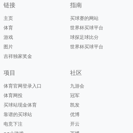
链接
指南
主页
买球赛的网站
体育
世界杯买球平台
游戏
球探足球比分
图片
世界杯买球平台
吉祥独家奖金
项目
社区
体育官网登录入口
九游会
体育网投
冠军
买球站现金体育
凯发
靠谱的买球站
优博
电竞下注
开云