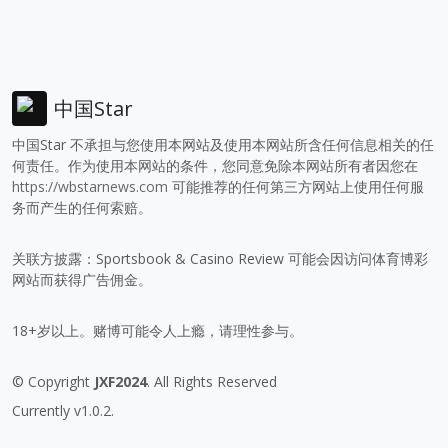
中国Star
中国Star 不承担与您使用本网站及使用本网站所含任何信息相关的任
何责任。作为使用本网站的条件，您同意免除本网站所有者因您在
https://wbstarnews.com
可能推荐的任何第三方网站上使用任何服
务而产生的任何索赔。
关联方披露：Sportsbook & Casino Review 可能会因访问体育博彩
网站而获得广告佣金。
18+岁以上。赌博可能令人上瘾，请理性参与。
© Copyright
JXF2024
. All Rights Reserved
Currently v1.0.2.