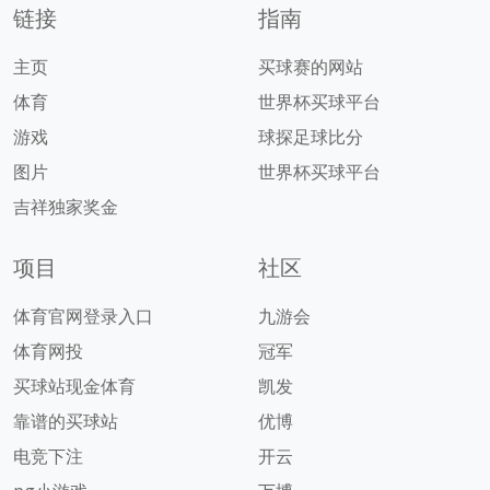
链接
指南
主页
买球赛的网站
体育
世界杯买球平台
游戏
球探足球比分
图片
世界杯买球平台
吉祥独家奖金
项目
社区
体育官网登录入口
九游会
体育网投
冠军
买球站现金体育
凯发
靠谱的买球站
优博
电竞下注
开云