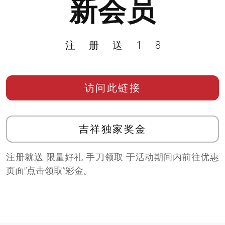
新会员
注册送18
访问此链接
吉祥独家奖金
注册就送 限量好礼 手刀领取 于活动期间内前往优惠
页面”点击领取”彩金。