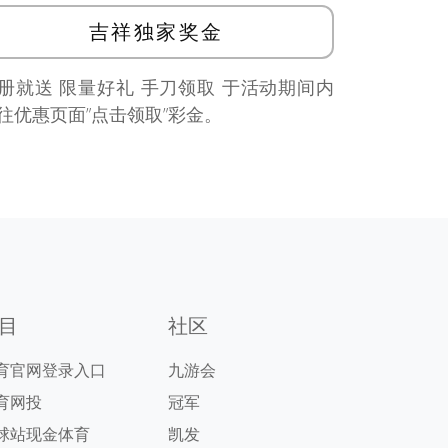
吉祥独家奖金
册就送 限量好礼 手刀领取 于活动期间内
往优惠页面”点击领取”彩金。
目
社区
育官网登录入口
九游会
育网投
冠军
球站现金体育
凯发