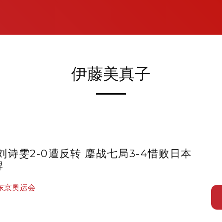
伊藤美真子
刘诗雯2-0遭反转 鏖战七局3-4惜败日本
牌
年东京奥运会