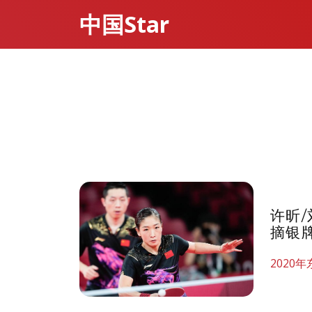
中国Star
许昕/
摘银
2020