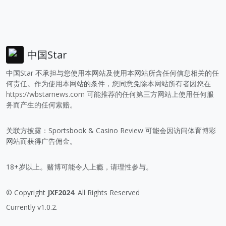
中国Star
中国Star 不承担与您使用本网站及使用本网站所含任何信息相关的任
何责任。作为使用本网站的条件，您同意免除本网站所有者因您在
https://wbstarnews.com
可能推荐的任何第三方网站上使用任何服
务而产生的任何索赔。
关联方披露：Sportsbook & Casino Review 可能会因访问体育博彩
网站而获得广告佣金。
18+岁以上。赌博可能令人上瘾，请理性参与。
© Copyright
JXF2024
. All Rights Reserved
Currently v1.0.2.