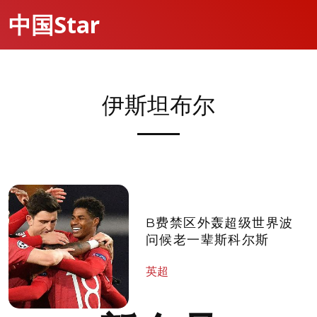
中国Star
伊斯坦布尔
B费禁区外轰超级世界波
问候老一辈斯科尔斯
英超