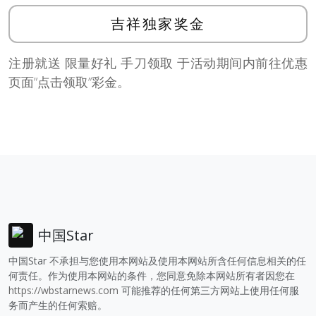
吉祥独家奖金
注册就送 限量好礼 手刀领取 于活动期间内前往优惠
页面”点击领取”彩金。
中国Star
中国Star 不承担与您使用本网站及使用本网站所含任何信息相关的任
何责任。作为使用本网站的条件，您同意免除本网站所有者因您在
https://wbstarnews.com
可能推荐的任何第三方网站上使用任何服
务而产生的任何索赔。