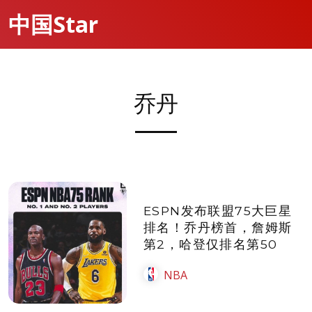
中国Star
乔丹
ESPN发布联盟75大巨星
排名！乔丹榜首，詹姆斯
第2，哈登仅排名第50
NBA