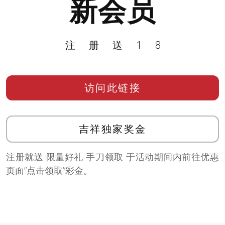
新会员
注册送18
访问此链接
吉祥独家奖金
注册就送 限量好礼 手刀领取 于活动期间内前往优惠
页面”点击领取”彩金。