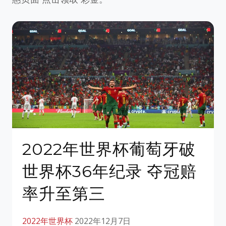
2022年世界杯​葡萄牙破
世界杯36年纪录 夺冠赔
率升至第三
2022年世界杯
2022年12月7日