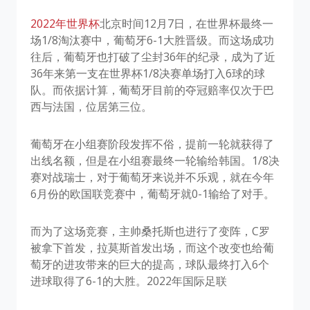
2022年世界杯
​北京时间12月7日，在世界杯最终一
场1/8淘汰赛中，葡萄牙6-1大胜晋级。而这场成功
往后，葡萄牙也打破了尘封36年的纪录，成为了近
36年来第一支在世界杯1/8决赛单场打入6球的球
队。而依据计算，葡萄牙目前的夺冠赔率仅次于巴
西与法国，位居第三位。
葡萄牙在小组赛阶段发挥不俗，提前一轮就获得了
出线名额，但是在小组赛最终一轮输给韩国。1/8决
赛对战瑞士，对于葡萄牙来说并不乐观，就在今年
6月份的欧国联竞赛中，葡萄牙就0-1输给了对手。
而为了这场竞赛，主帅桑托斯也进行了变阵，C罗
被拿下首发，拉莫斯首发出场，而这个改变也给葡
萄牙的进攻带来的巨大的提高，球队最终打入6个
进球取得了6-1的大胜。2022年国际足联 ​