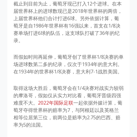
截止到目前为止，葡萄牙现已打入12个进球。在本
届世界杯上的进球数现已是2018年世界杯的两倍，
上届世界杯他们合计打进6球。另外依据计算，葡
萄牙是自1986年世界杯有16强以来，首支在1/8决
赛单场打进6球的队伍，这支球队打破了36年的纪
录。
而假如时间再延伸，葡萄牙创了世界杯1/8决赛的单
场进球数第二多的纪录，仅次于1934年的意大利。
在1934年的世界杯1/8决赛，意大利7-1战胜美国。
取得这场大胜后，葡萄牙会在1/4决赛对战实力较弱
的摩洛哥，假如仅从实力对比看，葡萄牙晋级四强
难度不大。
2022年国际足联
​一起依据外媒计算，葡
萄牙夺得世界杯的赔率为7，与阿根廷以及英格兰
相等位居第三位，前两位是赔率为2.75的巴西、赔
率为5的法国。